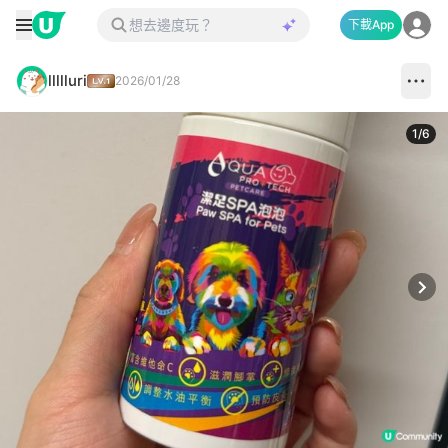
下載App
llllluri
2026/01/28
1
/
6
Next