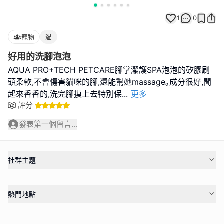
1
0
寵物
貓
好用的洗腳泡泡
AQUA PRO+TECH PETCARE腳掌潔護SPA泡泡的矽膠刷
頭柔軟,不會傷害貓咪的腳,還能幫她massage｡成分很好,聞
起來香香的,洗完腳摸上去特別保
...
更多
評分
發表第一個留言...
社群主題
熱門地點