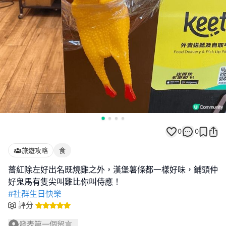
0
0
旅遊攻略
食
薔紅除左好出名既燒雞之外，漢堡薯條都一樣好味，鋪頭仲
#社群生日快樂
評分
發表第一個留言...