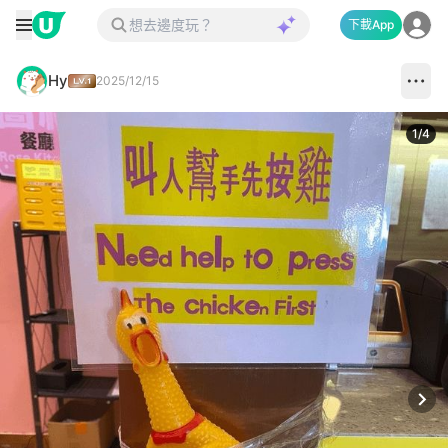
下載App
Hy
2025/12/15
1
/
4
Next