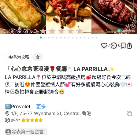
7
0
香港攻略
食
「心心念念嘅浪漫🌹餐廳🍴LA PARRILLA✨
LA PARRILLA📍位於中環嘅高級扒房🥩超級好食今次已經
係二訪啦😍仲要臨近情人節💕有好多靚靚嘅心心裝飾🤍💌
情侶黎拍拖食正野超適合😆
1️⃣Provolet
...
更多
1/F, 75-77 Wyndham St, Central, 香港
評分
發表第一個留言...