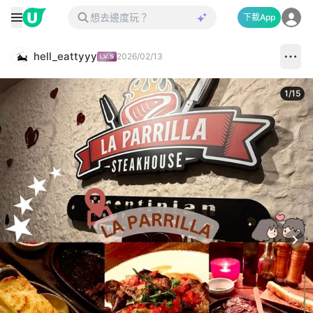
下載App
hell_eattyyy
2026/02/13
1
/
15
Next