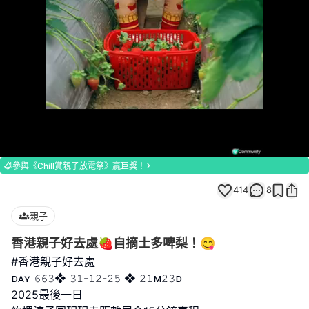
Loaded
:
Unmute
100.00%
參與《Chill賞親子放電祭》贏巨獎！
414
8
親子
香港親子好去處🍓自摘士多啤梨！😋
#香港親子好去處
ᴅᴀʏ 𝟼𝟼𝟹❖ 𝟹𝟷-𝟷𝟸-𝟸𝟻 ❖ 𝟸𝟷ᴍ𝟸𝟹ᴅ
2025最後一日