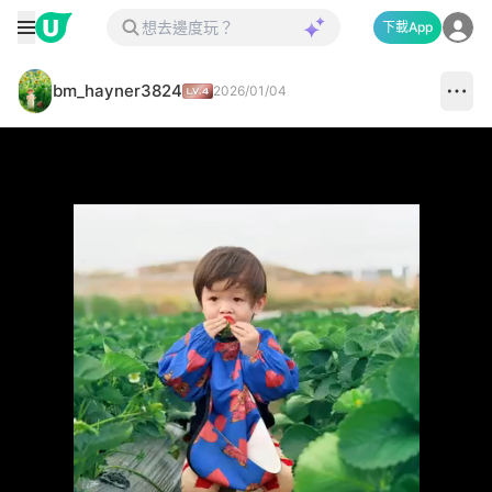
下載App
bm_hayner3824
2026/01/04