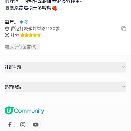
約埋淳子同玥玥去距離屋企15分鐘車程
嘅鳳凰農場摘士多啤梨🍓
每年
...
更多
香港打鼓嶺坪輋路1130號
評分
顯示所有留言(
8
)...
社群主題
熱門地點