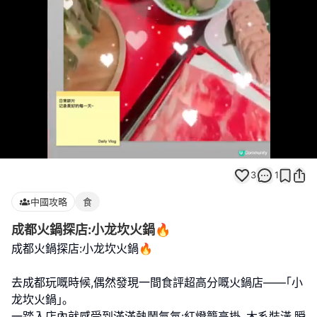
Loaded
:
Unmute
100.00%
3
1
中國攻略
食
成都火鍋探店:小龙坎火鍋🔥
成都火鍋探店:小龙坎火鍋🔥
去成都玩嘅時候,偶然發現一間食評超高分嘅火鍋店——｢小
龙坎火鍋｣｡
一踏入店內就感受到滿滿熱鬧氣氛:紅燈籠高掛､木系裝潢,瞬