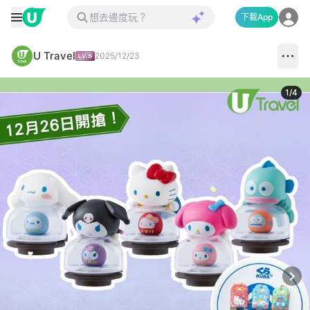
下載App
U Travel
2025/12/23
1
/
4
Next