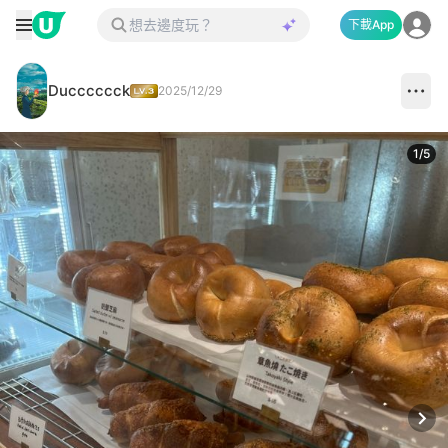
下載App
Ducccccck
2025/12/29
1
/
5
Next