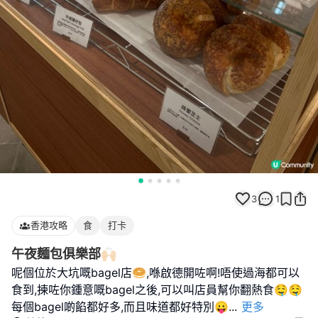
3
1
香港攻略
食
打卡
午夜麵包俱樂部🙌🏻
呢個位於大坑嘅bagel店🥯,喺啟德開咗啊!唔使過海都可以
食到,揀咗你鍾意嘅bagel之後,可以叫店員幫你翻熱食🤤🤤
每個bagel啲餡都好多,而且味道都好特別😛
...
更多