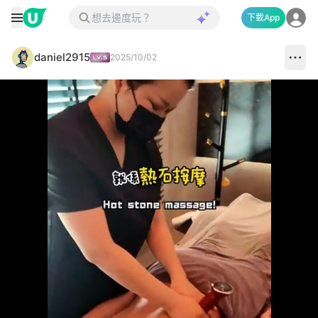
下載App
daniel2915
2025/10/02