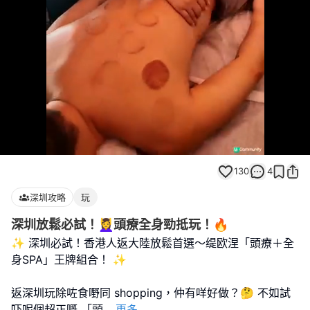
Loaded
:
Unmute
100.00%
130
4
深圳攻略
玩
深圳放鬆必試！💆‍♀️頭療全身勁抵玩！🔥
✨ 深圳必試！香港人返大陸放鬆首選～缇欧涅「頭療＋全
身SPA」王牌組合！ ✨
返深圳玩除咗食嘢同 shopping，仲有咩好做？🤔 不如試
吓呢個超正嘅 「頭
...
更多