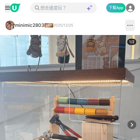
下載App
minimic2803
2025/12/25
1
/
2
Next