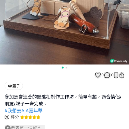
0
0
親子
參加馬會連薈的鎖匙扣制作工作坊，簡單有趣，適合情侶/
#我想去AIA嘉年華
評分
發表第一個留言...