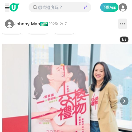
下載App
Johnny Man
2025/12/17
1
/
8
Next