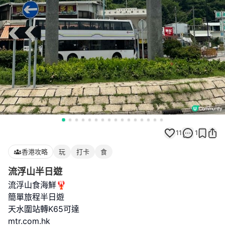
11
1
香港攻略
玩
打卡
食
流浮山半日遊
流浮山食海鮮🦞
簡單旅程半日遊
天水圍站轉K65可達
mtr.com.hk