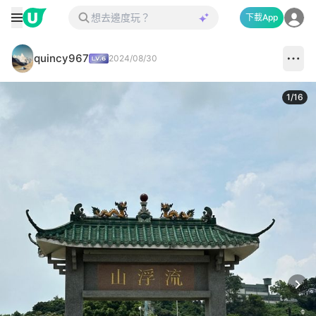
下載App
quincy967
2024/08/30
1
/
16
Next