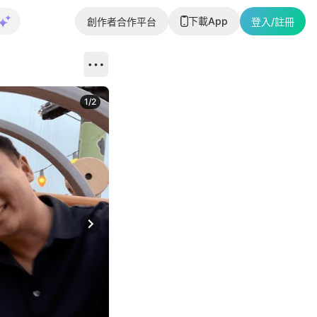
下載App
創作者合作平台
登入/註冊
1
/
2
即睇更多社
Next slide
返回帖文