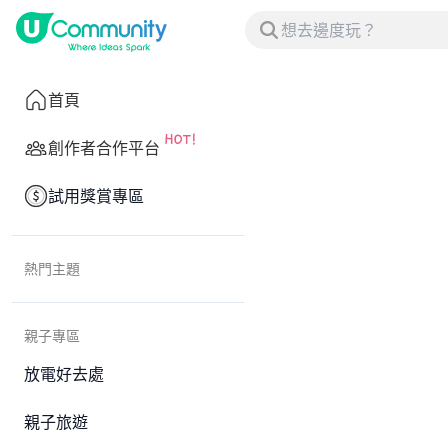
首頁
創作者合作平台
試用獎賞專區
熱門主題
親子專區
放電好去處
親子旅遊