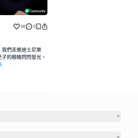
36
0
！我們走進迪士尼樂
兒子的眼睛閃閃發光，
多