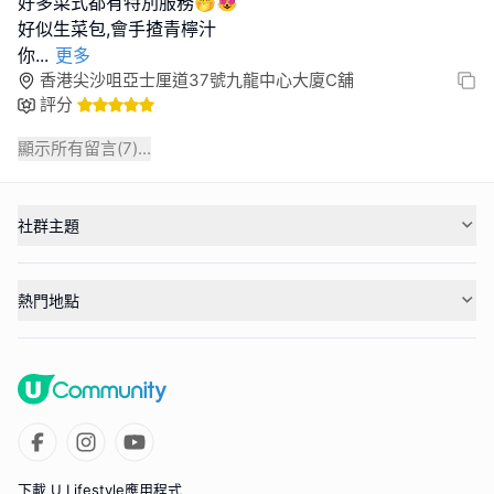
好多菜式都有特別服務🤭😻
好似生菜包,會手揸青檸汁
你
...
更多
香港尖沙咀亞士厘道37號九龍中心大廈C舖
評分
顯示所有留言(
7
)...
社群主題
熱門地點
下載 U Lifestyle應用程式