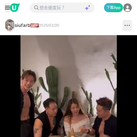
下載App
siufarb
2025/02/20