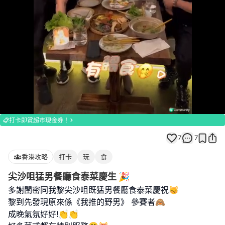
Loaded
:
Unmute
100.00%
打卡即賞超市現金券！
7
7
香港攻略
打卡
玩
食
尖沙咀猛男餐廳食泰菜慶生 🎉
多謝閨密同我黎尖沙咀既猛男餐廳食泰菜慶祝😽
黎到先發現原來係《我推的野男》 參賽者🙈
成晚氣氛好好!👏👏