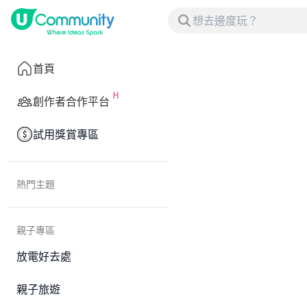
首頁
創作者合作平台
試用獎賞專區
熱門主題
親子專區
放電好去處
親子旅遊