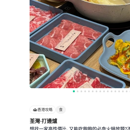
香港攻略
食
荃灣·打邊爐
想找一家高性價比､又能吃飽飽的必食火鍋放題?