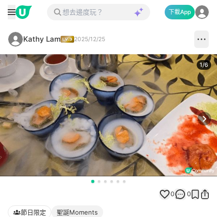
下載App
Kathy Lam
2025/12/25
1
/
6
Next
0
0
節日限定
聖誕Moments