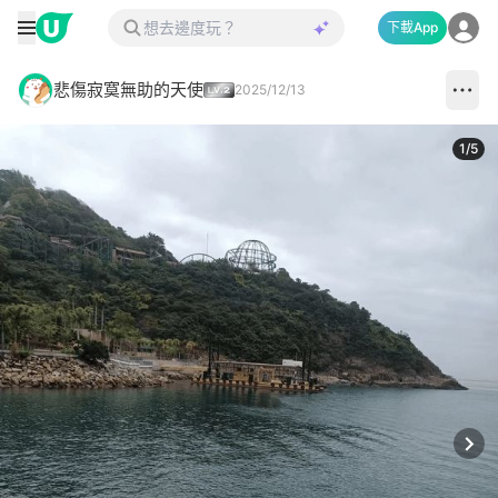
下載App
悲傷寂寞無助的天使
2025/12/13
1
/
5
Next