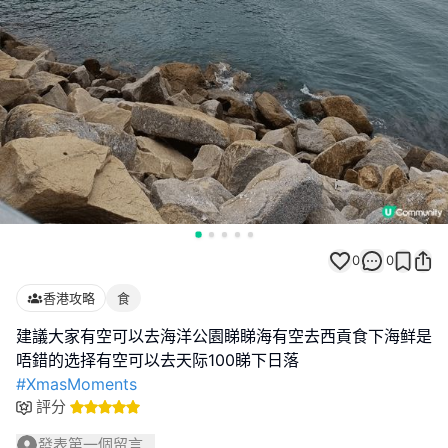
0
0
香港攻略
食
建議大家有空可以去海洋公園睇睇海有空去西貢食下海鲜是
#XmasMoments
評分
發表第一個留言...