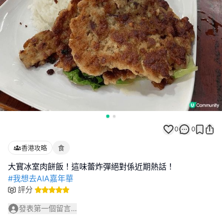
0
0
香港攻略
食
#我想去AIA嘉年華
評分
發表第一個留言...