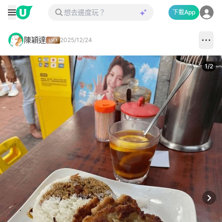
下載App
陳穎達
2025/12/24
1
/
2
Next