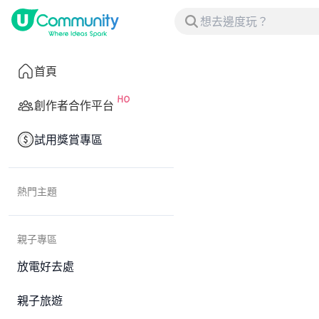
首頁
創作者合作平台
試用獎賞專區
熱門主題
親子專區
放電好去處
親子旅遊