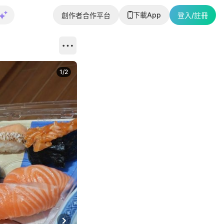
下載App
創作者合作平台
登入/註冊
1
/
2
即睇更多社