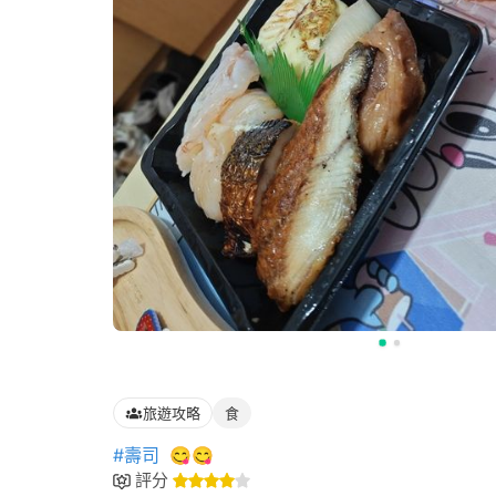
旅遊攻略
食
#壽司
😋😋
評分