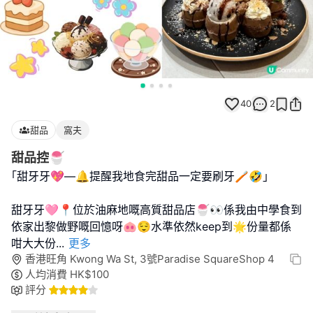
40
2
甜品
窩夫
甜品控🍧
｢甜牙牙💖—🔔提醒我地食完甜品一定要刷牙🪥🤣｣
甜牙牙🩷📍位於油麻地嘅高質甜品店🍧👀係我由中學食到
依家出黎做野嘅回憶呀🐽😌水準依然keep到🌟份量都係
咁大大份
...
更多
香港旺角 Kwong Wa St, 3號Paradise SquareShop 4
人均消費
HK$
100
評分