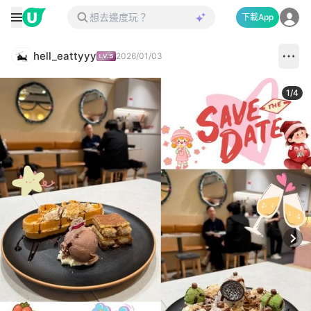
下載App
hell_eattyyy
2026/01/03
1
/
4
Next