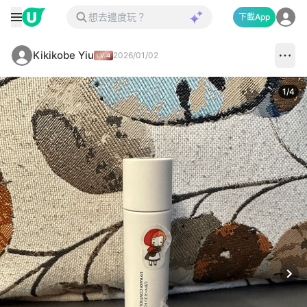
下載App
Kikikobe Yiu
2026/01/02
1
/
4
Next