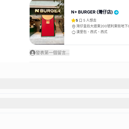
N+ BURGER (灣仔店)
5
5
人想去
灣仔皇后大道東200號利東街地下G
漢堡包、西式、西式
發表第一個留言...