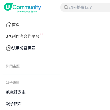
首頁
創作者合作平台
試用獎賞專區
熱門主題
親子專區
放電好去處
親子旅遊