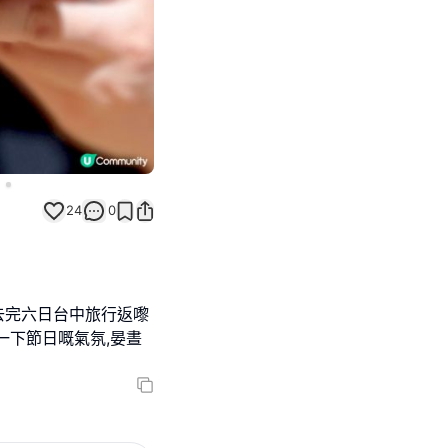
24
0
去完六日台中旅行返嚟
一下節日嘅氣氛,晏晝