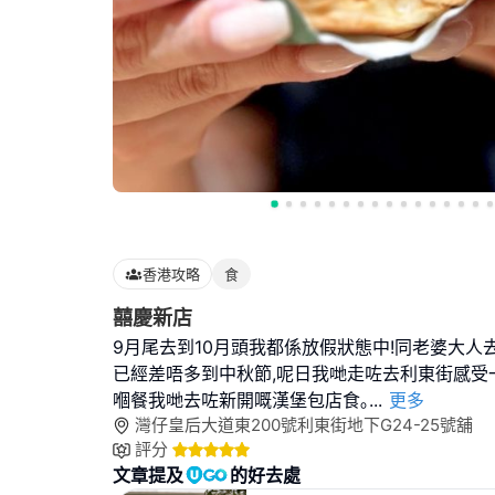
香港攻略
食
囍慶新店
9月尾去到10月頭我都係放假狀態中!同老婆大人
已經差唔多到中秋節,呢日我哋走咗去利東街感受
嗰餐我哋去咗新開嘅漢堡包店食｡
...
更多
灣仔皇后大道東200號利東街地下G24-25號舖
評分
文章提及
的好去處