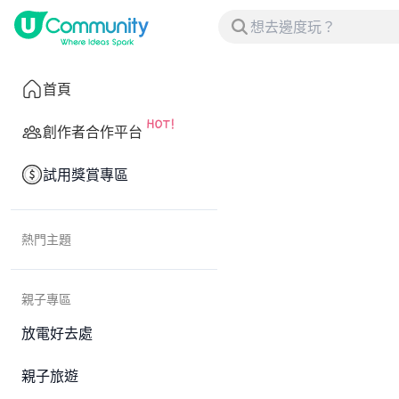
首頁
創作者合作平台
試用獎賞專區
熱門主題
親子專區
放電好去處
親子旅遊