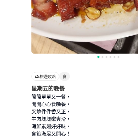
旅遊攻略
食
星期五的晚餐
簡簡單單又一餐，
開開心心食晚餐，
叉燒件件香又正，
牛肉塊塊嫰爽滑，
海鮮素翅好好味，
食飽滿足又開心！