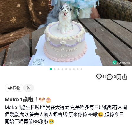
11
0
寵物
狗
Moko 1歲啦！🐶🎂
Moko 1歲生日啦!佢實在大得太快,差唔多每日出街都有人問
佢幾歲,每次答完人啲人都會話:原來你係BB嚟😆,但係今日
開始佢唔再係BB嚟啦🥹