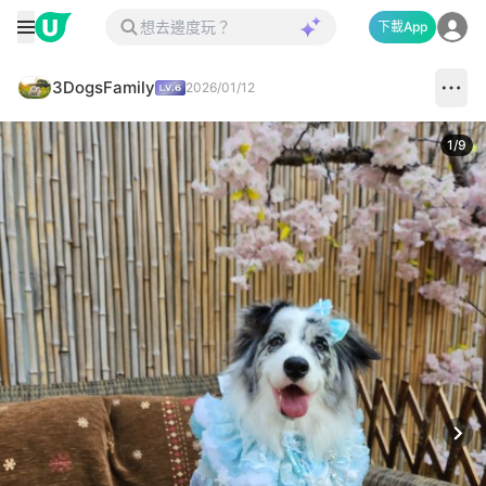
下載App
3DogsFamily
2026/01/12
1
/
9
Next