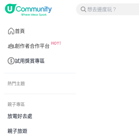
首頁
創作者合作平台
試用獎賞專區
熱門主題
親子專區
放電好去處
親子旅遊