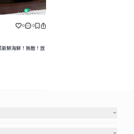
0
0
菜新鮮海鮮！無敵！放