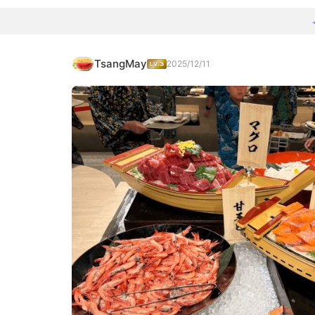
TsangMay
2025/12/11