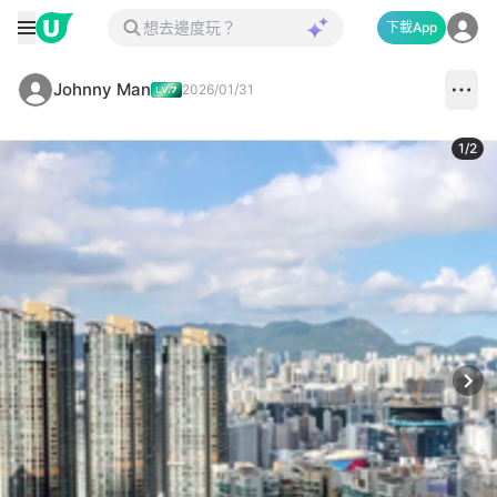
下載App
Johnny Man
2026/01/31
1
/
2
Next