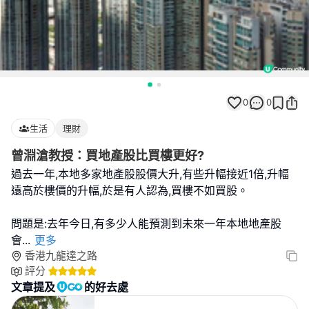
0
0
生活
理財
曾淵滄教授：買地產股比買樓更好?
過去一年,本地多家地產股股價大升,有些升幅接近1倍,升幅
遠高於樓價的升幅,於是有人認為,買樓不如買股。
問題是:去年今日,有多少人能預測到未來一年本地地產股
會
...
更多
香港九龍達之路
評分
文章提及
的好去處