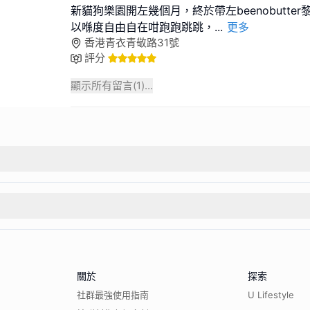
新貓狗樂園開左幾個月，終於帶左beenobutte
以喺度自由自在咁跑跑跳跳，
...
更多
香港青衣青敬路31號
評分
顯示所有留言(
1
)...
關於
探索
社群最強使用指南
U Lifestyle