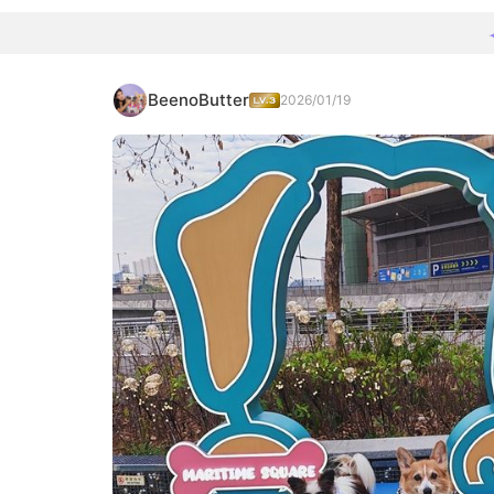
BeenoButter
2026/01/19