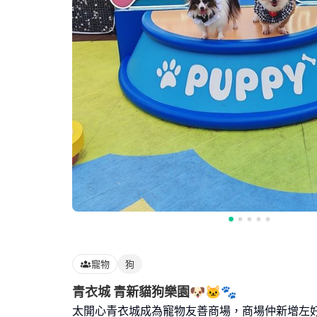
寵物
狗
青衣城 青新貓狗樂園🐶🐱🐾
太開心青衣城成為寵物友善商場，商場仲新增左