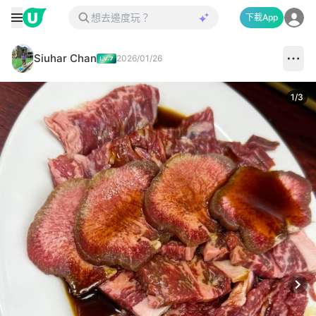
下載App
Siuhar Chan
2026/01/26
1
/
3
Next