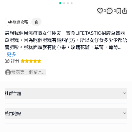
0
0
旅遊攻略
食
最想我個患濕疹嘅女仔朋友一齊食LIFETASTIC招牌草莓西
瓜蛋糕，因為呢個蛋糕有減甜配方，所以女仔食多少少都唔
驚肥啦。蛋糕面頭就有開心果，玫瑰花瓣，草莓，葡萄
...
更多
評分
發表第一個留言...
社群主題
熱門地點