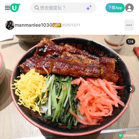
下載App
manmanlee1030
2025/12/11
1
/
4
Next