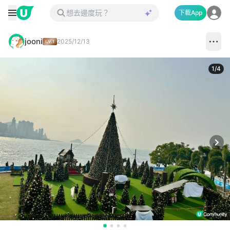
下載App
jooni
2025/12/13
1
/
4
Next