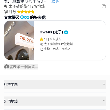
餐】,服務細心到不得了~
...
更多
太子砵蘭街412號地舖
評分
文章提及
的好去處
Owens (太子)
5
8
人想去
太子砵蘭街412號地舖
意粉、西式、咖啡店
發表第一個留言...
社群主題
熱門地點