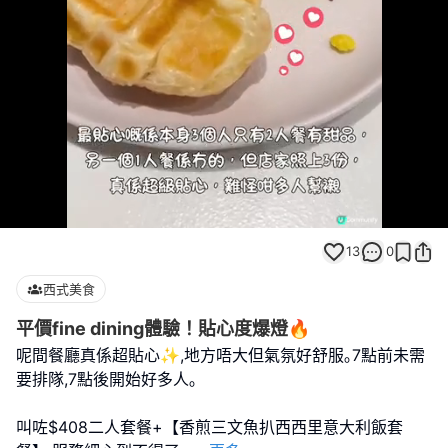
Loaded
:
Replay
Unmute
Full
100.00%
13
0
西式美食
平價fine dining體驗！貼心度爆燈🔥
呢間餐廳真係超貼心✨,地方唔大但氣氛好舒服｡7點前未需
要排隊,7點後開始好多人｡
叫咗$408二人套餐+【香煎三文魚扒西西里意大利飯套