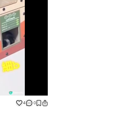
Unmute
4
0