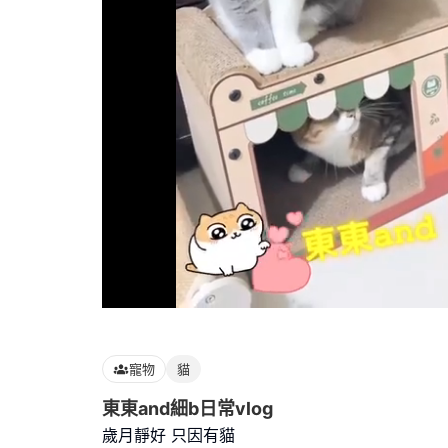
Loaded
:
100.00%
寵物
貓
東東and細b日常vlog