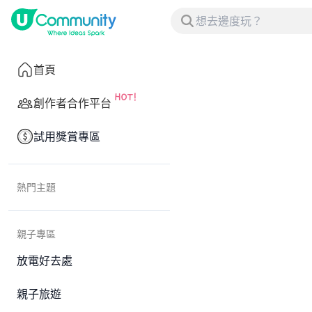
首頁
創作者合作平台
試用獎賞專區
熱門主題
親子專區
放電好去處
親子旅遊