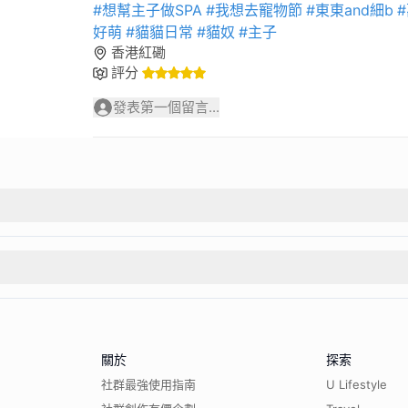
#想幫主子做SPA
#我想去寵物節
#東東and細b
好萌
#貓貓日常
#貓奴
#主子
香港紅磡
評分
發表第一個留言...
關於
探索
社群最強使用指南
U Lifestyle