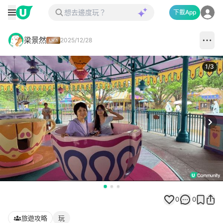
下載App
梁景然
2025/12/28
1
/
3
Next
0
0
旅遊攻略
玩