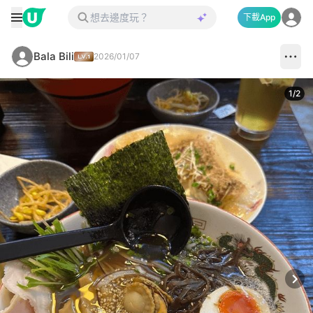
下載App
Bala Bili
2026/01/07
1
/
2
Next