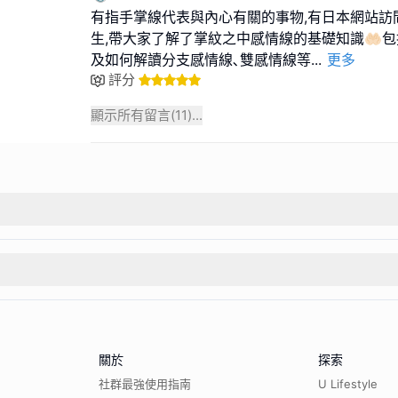
有指手掌線代表與內心有關的事物,有日本網站訪
生,帶大家了解了掌紋之中感情線的基礎知識🤲🏻
及如何解讀分支感情線､雙感情線等
...
更多
評分
顯示所有留言(
11
)...
關於
探索
社群最強使用指南
U Lifestyle