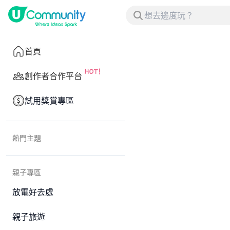
首頁
創作者合作平台
試用獎賞專區
熱門主題
親子專區
放電好去處
親子旅遊