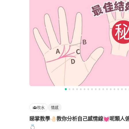
吹水
情感
睇掌教學🤚🏻教你分析自己感情線💓呢類人係
💍