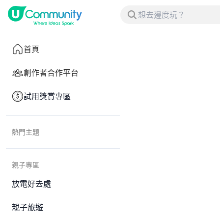
首頁
創作者合作平台
試用獎賞專區
熱門主題
親子專區
放電好去處
親子旅遊