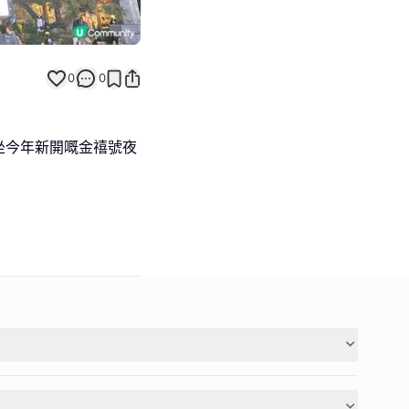
0
0
坐今年新開嘅金禧號夜