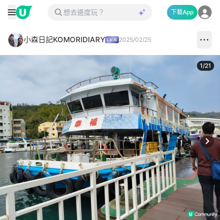
下載App
小森日記KOMORIDIARY
2025/02/25
1
/
21
Next