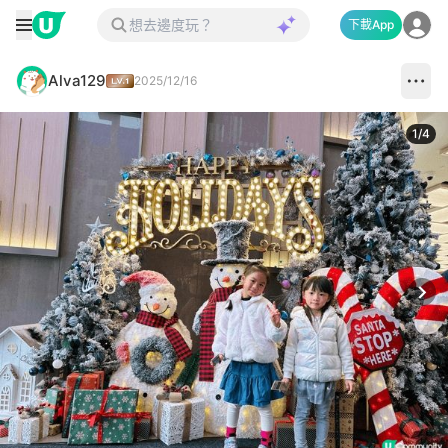
下載App
Alva129
2025/12/16
1
/
4
Next