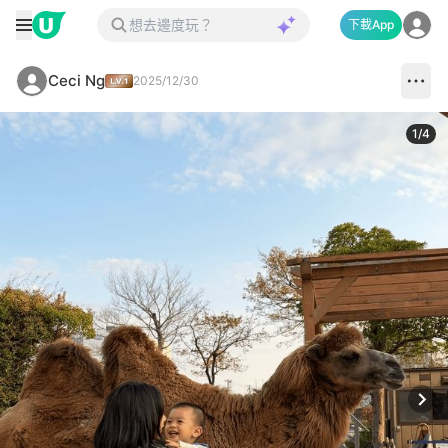
下載App
Ceci Ng
2025/12/30
1
/
4
Next