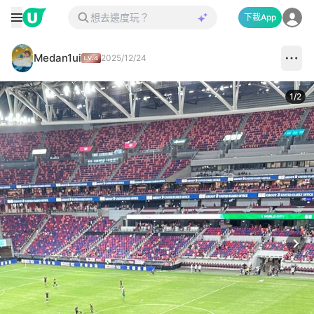
下載App
Medan1ui
2025/12/24
1
/
2
Next