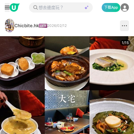
下載App
Chicbite.hk
2026/02/12
1
/
15
Next