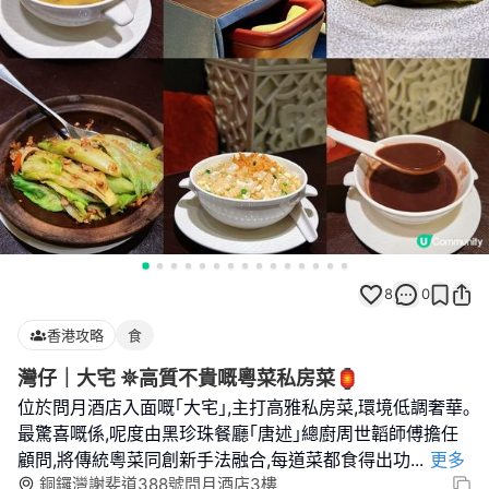
8
0
香港攻略
食
灣仔｜大宅 𖤓高質不貴嘅粵菜私房菜🏮
位於問月酒店入面嘅｢大宅｣,主打高雅私房菜,環境低調奢華｡
最驚喜嘅係,呢度由黑珍珠餐廳｢唐述｣總廚周世韜師傅擔任
顧問,將傳統粵菜同創新手法融合,每道菜都食得出功
...
更多
銅鑼灣謝斐道388號問月酒店3樓