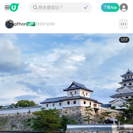
下載App
pfhon
2025/12/09
1
/
17
Next