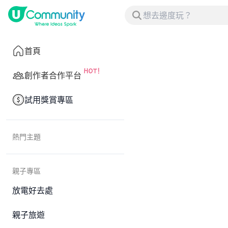
首頁
創作者合作平台
試用獎賞專區
熱門主題
親子專區
放電好去處
親子旅遊