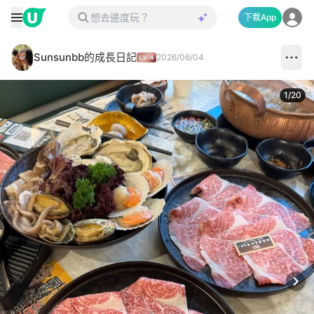
下載App
Sunsunbb的成長日記
2026/06/04
1
/
20
Next