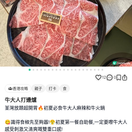
12
0
香港攻略
親子
打卡
食
牛大人打邊爐
荃灣放題超開胃🔥初夏必食牛大人麻辣和牛火鍋
😋識得食椒先至夠囂!😤初夏第一餐自助餐,一定要嚟牛大人
感受刺激又清爽嘅雙重口感!