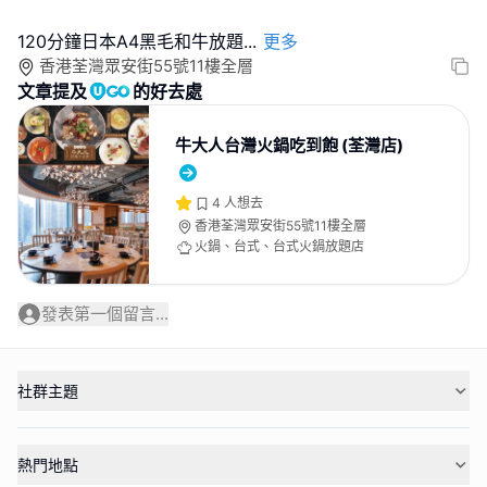
120分鐘日本A4黑毛和牛放題
...
更多
香港荃灣眾安街55號11樓全層
文章提及
的好去處
牛大人台灣火鍋吃到飽 (荃灣店)
4
人想去
香港荃灣眾安街55號11樓全層
火鍋、台式、台式火鍋放題店
發表第一個留言...
社群主題
熱門地點