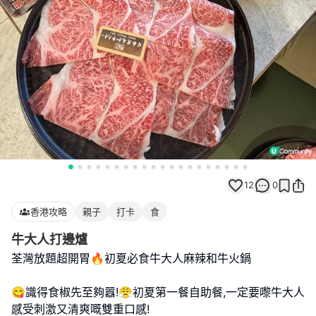
12
0
香港攻略
親子
打卡
食
牛大人打邊爐
荃灣放題超開胃🔥初夏必食牛大人麻辣和牛火鍋
😋識得食椒先至夠囂!😤初夏第一餐自助餐,一定要嚟牛大人
感受刺激又清爽嘅雙重口感!