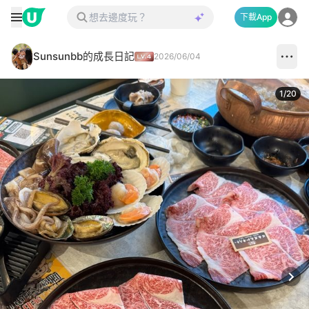
下載App
Sunsunbb的成長日記
2026/06/04
1
/
20
Next