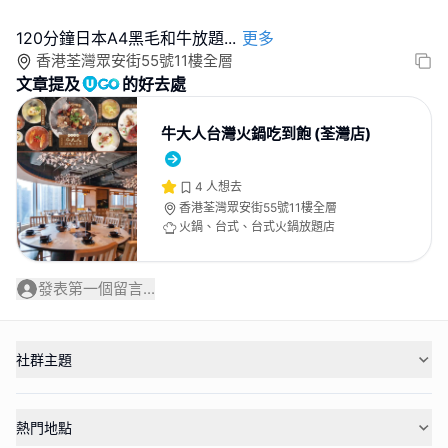
120分鐘日本A4黑毛和牛放題
...
更多
香港荃灣眾安街55號11樓全層
文章提及
的好去處
牛大人台灣火鍋吃到飽 (荃灣店)
4
人想去
香港荃灣眾安街55號11樓全層
火鍋、台式、台式火鍋放題店
發表第一個留言...
社群主題
熱門地點