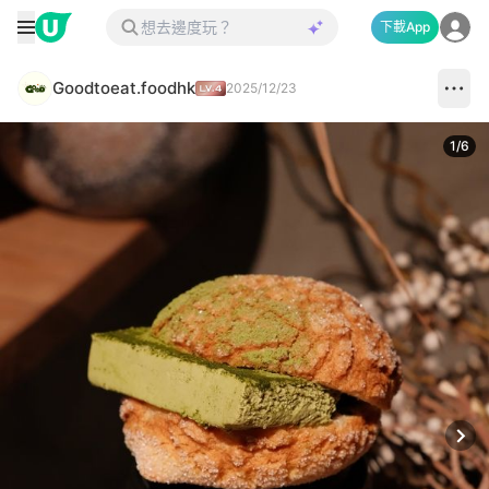
下載App
Goodtoeat.foodhk
2025/12/23
1
/
6
Next