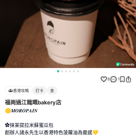
8
1
香港攻略
打卡
食
福崗過江龍嘅bakery店
🟡𝑴𝑶𝑹𝑶𝑷𝑨𝑰𝑵
✿抹茶提拉米蘇蜜瓜包
創辦人諸永先生以香港特色菠蘿油為靈感💛