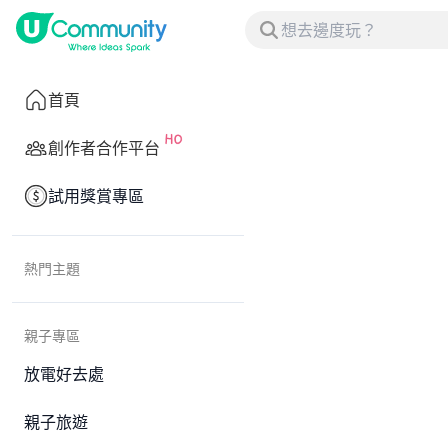
首頁
創作者合作平台
試用獎賞專區
熱門主題
親子專區
放電好去處
親子旅遊