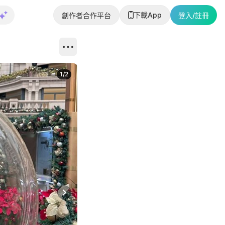
下載App
創作者合作平台
登入/註冊
1
/
2
即睇更多社
Next slide
返回帖文