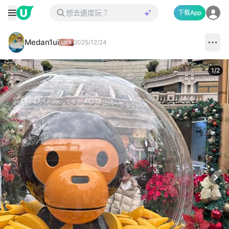
下載App
Medan1ui
2025/12/24
1
/
2
Next