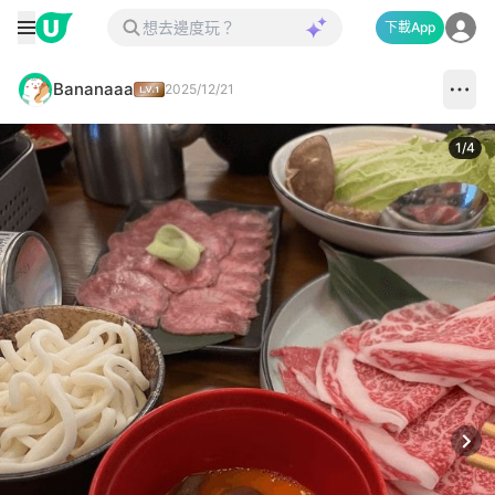
下載App
Bananaaa
2025/12/21
1
/
4
Next