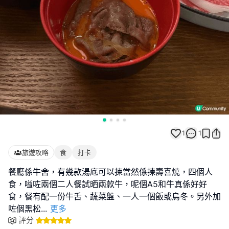
1
1
旅遊攻略
食
打卡
餐廳係牛舍，有幾款湯底可以揀當然係揀壽喜燒，四個人
食，嗌咗兩個二人餐試晒兩款牛，呢個A5和牛真係好好
食，餐有配一份牛舌、蔬菜盤、一人一個飯或烏冬。另外加
咗個黑松
...
更多
評分