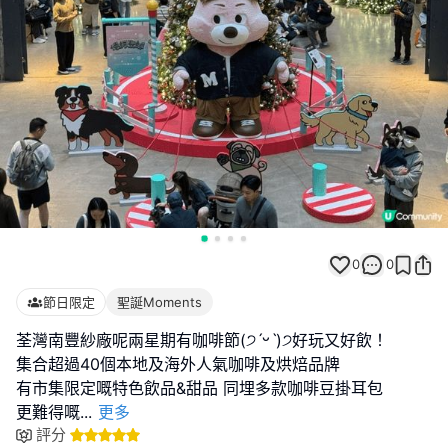
0
0
節日限定
聖誕Moments
荃灣南豐紗廠呢兩星期有咖啡節(੭ˊᵕˋ)੭好玩又好飲！
集合超過40個本地及海外人氣咖啡及烘焙品牌
有市集限定嘅特色飲品&甜品 同埋多款咖啡豆掛耳包
更難得嘅
...
更多
評分