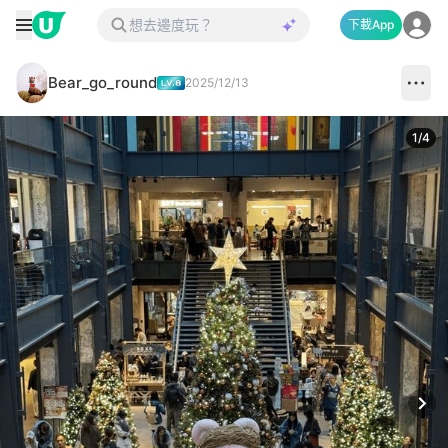
下載App
Bear_go_round
2025/12/13
1
/
4
Next