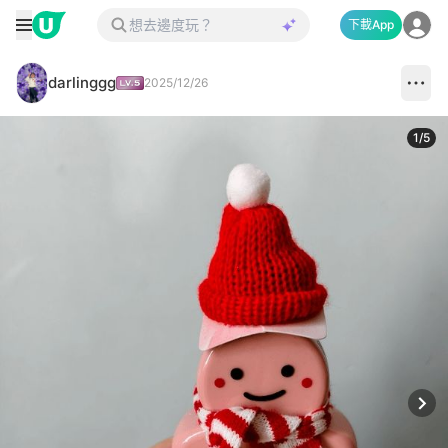
下載App
darlinggg
2025/12/26
1
/
5
Next