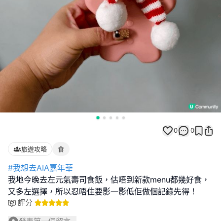
0
0
旅遊攻略
食
#我想去AIA嘉年華
我地今晚去左元氣壽司食飯，估唔到新款menu都幾好食，
又多左選擇，所以忍唔住要影一影低佢做個記錄先得！
評分